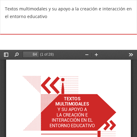
V
Textos multimodales y su apoyo a la creación e interacción en
o
el entorno educativo
l
v
De
D
e
e
r
s
a
c
l
a
o
r
s
g
d
a
e
r
t
P
a
D
l
F
l
e
s