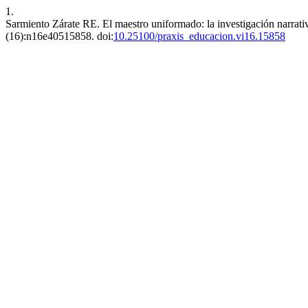
1.
Sarmiento Zárate RE. El maestro uniformado: la investigación narrat
(16):n16e40515858. doi:
10.25100/praxis_educacion.vi16.15858