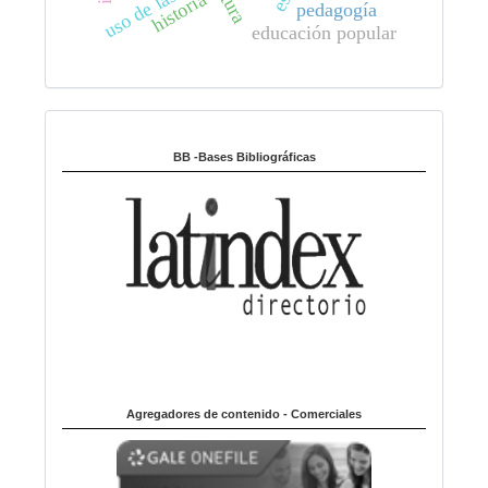
uso de las tic
historia
pedagogía
educación popular
Indexado en:
BB -Bases Bibliográficas
Agregadores de contenido - Comerciales