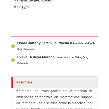
Métricas de publicación
169
|
28
Contenido principal del artículo
A
Oscar Johnny Jaramillo Pineda
u
Universidad del Valle,
t
Cali, Colombia.
o
Evelio Bedoya Moreno
Universidad del Valle, Cali,
r
Colombia.
e
s
/
Resumen
a
s
Enfrentar una investigación en un proceso de
enseñanza-aprendizaje en matemáticas supone
un reto para una disciplina como la didáctica, por
lo tanto, brindar herramientas para afrontar las