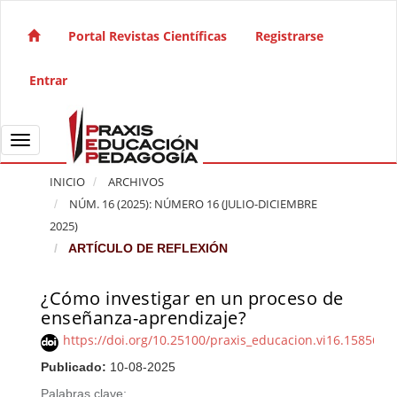
Salto rápido al contenido de la página
Navegación principal
Portal Revistas Científicas
Registrarse
Contenido principal
Barra lateral
Entrar
Toggle navigation
INICIO
ARCHIVOS
NÚM. 16 (2025): NÚMERO 16 (JULIO-DICIEMBRE
2025)
ARTÍCULO DE REFLEXIÓN
¿Cómo investigar en un proceso de
Barra lateral del artículo
enseñanza-aprendizaje?
https://doi.org/10.25100/praxis_educacion.vi16.15856
Publicado:
10-08-2025
Palabras clave: