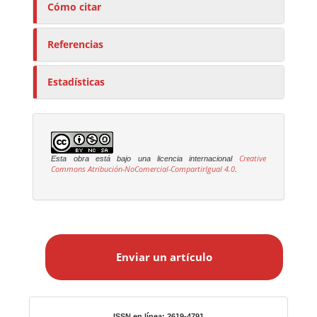
Cómo citar
Referencias
Estadísticas
Creative
Esta obra está bajo una licencia internacional
Commons Atribución-NoComercial-CompartirIgual 4.0
.
E
n
Enviar un artículo
v
i
a
r
Identificadores
ISSN en línea: 2619-4791