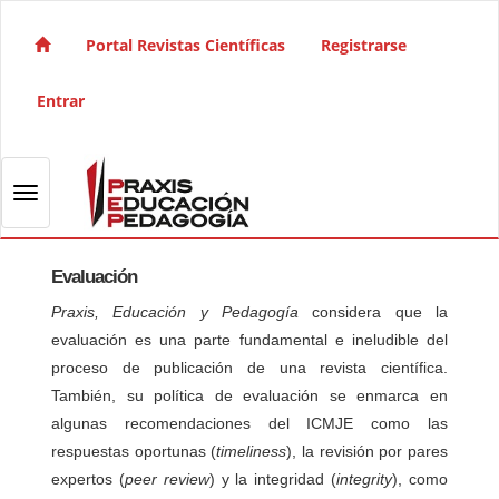
Salto rápido al contenido de la página
Navegación principal
Portal Revistas Científicas
Registrarse
Contenido principal
Barra lateral
Entrar
Toggle navigation
Evaluación
Praxis, Educación y Pedagogía
considera que la
evaluación es una parte fundamental e ineludible del
proceso de publicación de una revista científica.
También, su política de evaluación se enmarca en
algunas recomendaciones del ICMJE como las
respuestas oportunas (
timeliness
), la revisión por pares
expertos (
peer review
) y la integridad (
integrity
), como