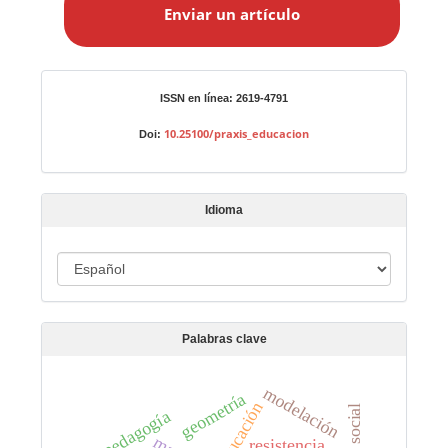
Enviar un artículo
v
i
a
r
Identificadores
ISSN en línea: 2619-4791
u
n
10.25100/praxis_educacion
Doi:
a
r
t
Idioma
í
c
I
u
d
l
i
o
Palabras clave
o
m
a
modelación
geometría
educación
pedagogía
resistencia