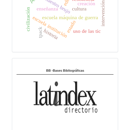
intervención social
maestro brujo
creación
enseñanza
cultura
civilización
escuela institución
escuela máquina de guerra
estado
tpack
historia
uso de las tic
Indexado en:
BB -Bases Bibliográficas