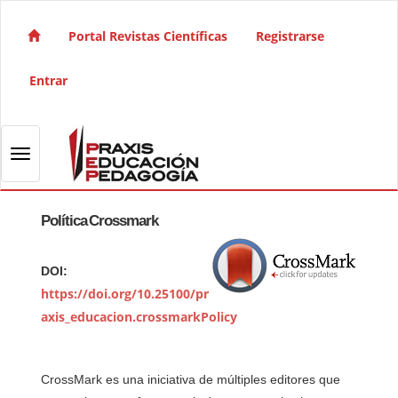
Salto rápido al contenido de la página
Navegación principal
Portal Revistas Científicas
Registrarse
Contenido principal
Barra lateral
Entrar
Toggle navigation
Política Crossmark
DOI:
https://doi.org/10.25100/pr
axis_educacion.crossmarkPolicy
CrossMark es una iniciativa de múltiples editores que