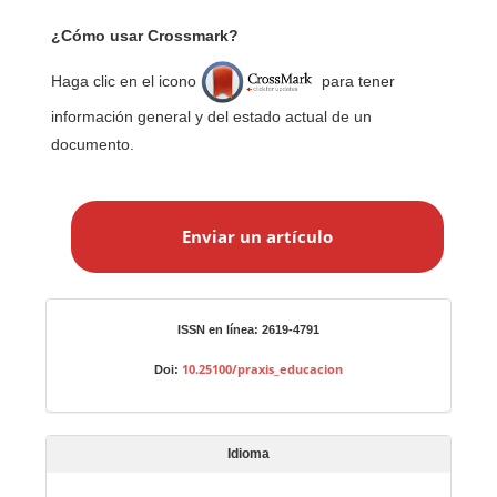
¿Cómo usar Crossmark?
Haga clic en el icono
para tener
información general y del estado actual de un
documento.
E
n
Enviar un artículo
v
i
a
r
Identificadores
ISSN en línea: 2619-4791
u
n
10.25100/praxis_educacion
Doi:
a
r
t
Idioma
í