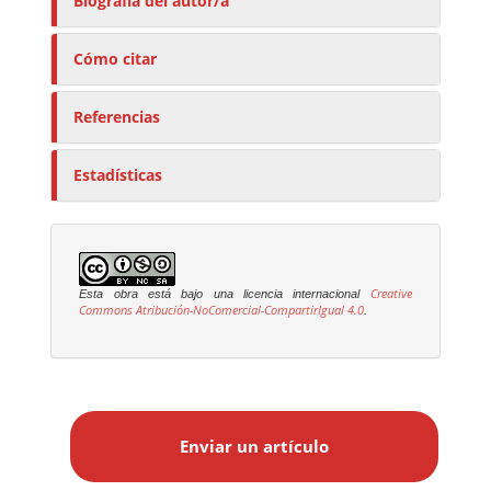
Biografía del autor/a
Cómo citar
Referencias
Estadísticas
Creative
Esta obra está bajo una licencia internacional
Commons Atribución-NoComercial-CompartirIgual 4.0
.
E
n
Enviar un artículo
v
i