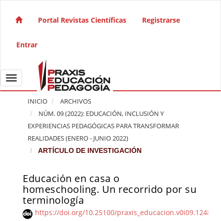
Salto rápido al contenido de la página
Navegación principal
Portal Revistas Científicas
Registrarse
Contenido principal
Barra lateral
Entrar
Toggle navigation
INICIO
ARCHIVOS
NÚM. 09 (2022): EDUCACIÓN, INCLUSIÓN Y
EXPERIENCIAS PEDAGÓGICAS PARA TRANSFORMAR
REALIDADES (ENERO - JUNIO 2022)
ARTÍCULO DE INVESTIGACIÓN
Educación en casa o
Barra lateral del artículo
homeschooling. Un recorrido por su
terminología
https://doi.org/10.25100/praxis_educacion.v0i09.12487