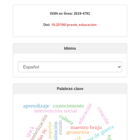
a
r
Identificadores
ISSN en línea: 2619-4791
u
n
10.25100/praxis_educacion
Doi:
a
r
t
Idioma
í
c
I
u
d
l
i
o
Palabras clave
o
m
educación
a
aprendizaje
conocimiento
creación
intervención social
cultura
simbolización
estado
maestro brujo
tpack
geometría