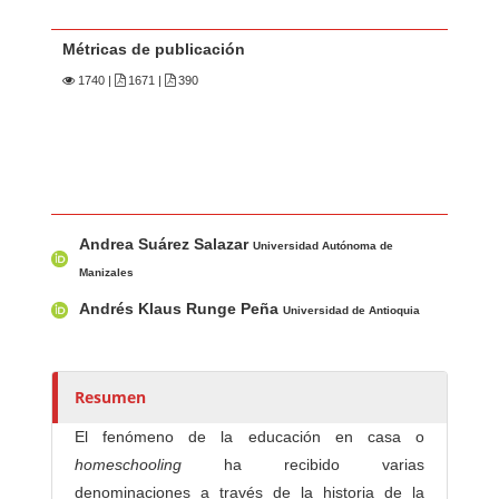
Métricas de publicación
1740
|
1671 |
390
Contenido principal del artículo
A
Andrea Suárez Salazar
u
Universidad Autónoma de
t
Manizales
o
Andrés Klaus Runge Peña
Universidad de Antioquia
r
e
s
Resumen
/
a
El fenómeno de la educación en casa o
s
homeschooling
ha recibido varias
denominaciones a través de la historia de la