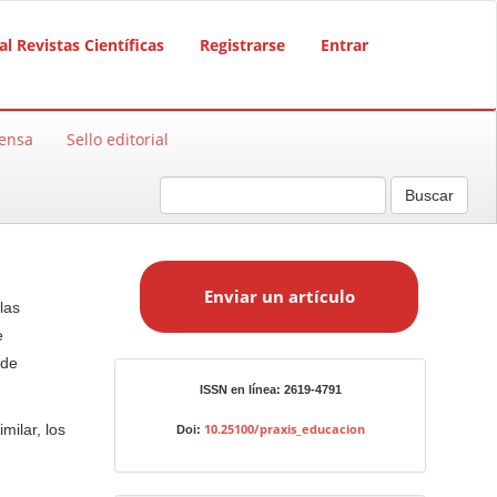
al Revistas Científicas
Registrarse
Entrar
rensa
Sello editorial
Buscar
E
n
Enviar un artículo
v
las
i
e
a
 de
r
Identificadores
ISSN en línea: 2619-4791
u
n
milar, los
10.25100/praxis_educacion
Doi:
a
r