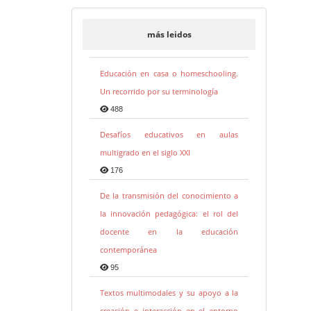
más leidos
Educación en casa o homeschooling.
Un recorrido por su terminología
488
Desafíos educativos en aulas
multigrado en el siglo XXI
176
De la transmisión del conocimiento a
la innovación pedagógica: el rol del
docente en la educación
contemporánea
95
Textos multimodales y su apoyo a la
creación e interacción en el entorno