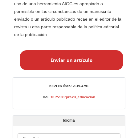
uso de una herramienta AIGC es apropiado o
permisible en las circunstancias de un manuscrito
enviado o un artículo publicado recae en el editor de la
revista u otra parte responsable de la política editorial
de la publicación.
E
n
Enviar un artículo
v
i
a
r
Identificadores
ISSN en línea: 2619-4791
u
n
10.25100/praxis_educacion
Doi:
a
r
t
Idioma
í
c
I