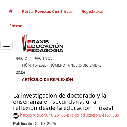
Salto rápido al contenido de la página
Navegación principal
Portal Revistas Científicas
Registrarse
Contenido principal
Barra lateral
Entrar
Toggle navigation
INICIO
ARCHIVOS
NÚM. 16 (2025): NÚMERO 16 (JULIO-DICIEMBRE
2025)
ARTÍCULO DE REFLEXIÓN
La investigación de doctorado y la
Barra lateral del artículo
enseñanza en secundaria: una
reflexión desde la educación museal
https://doi.org/10.25100/praxis_educacion.vi16.15857
Publicado:
22-08-2025