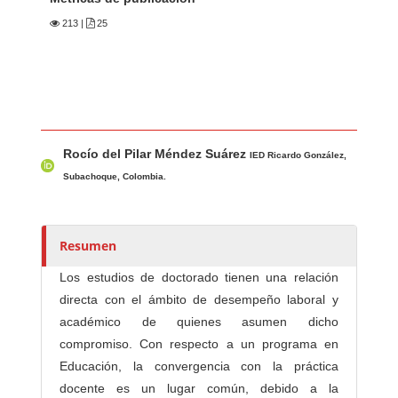
213
|
25
Contenido principal del artículo
A
Rocío del Pilar Méndez Suárez
u
IED Ricardo González,
t
Subachoque, Colombia.
o
r
e
Resumen
s
Los estudios de doctorado tienen una relación
/
directa con el ámbito de desempeño laboral y
a
académico de quienes asumen dicho
s
compromiso. Con respecto a un programa en
Educación, la convergencia con la práctica
docente es un lugar común, debido a la